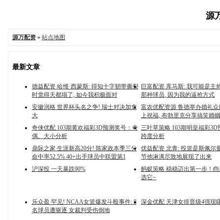
源万
源万配资
»
站点地图
最新文章
德益配资 哈维·西蒙斯: 得知十字韧带撕裂
巨富配资 库马斯: 我可能是主
时觉得天都塌了, 如今我积极面对
那种球员, 因为我的逼抢方式
安徽润格 世界杯头名之争! 瑞士对决加拿
富农优配资源 鲁德举办婚礼
大
上祝福, 布勃里克分享搞笑婚
奇侠优配 103期黄欢福彩3D预测奖号：奇
三叶草策略 103期明皇福彩3
偶、大小分析
跨度分析
鼎际之家 生涯新高20分! 陈家政本季三分
优益配资 北青: 投篮是斯佩尔曼
命中率52.5% 40+出手球员中联盟第1
节他淋漓尽致地展现了出来
沪深投 一天暴跌90%
蚂蚁策略 稳稳迈出第一步！
选它~
乐众盈 罕见! NCAA女篮爆发斗殴事件: 8
深金优配 天津女排晋级4强现
名球员遭驱逐 女裁判受伤倒地