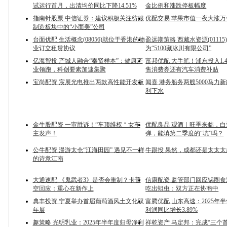
试运行首月，出清均价同比下降14.51%
金比例和涨跌停板幅度
指南针股票 中信证券：建议积极关注纺服
优配交易 苹果市值一夜大涨万
制造板块中的“小而美”公司
台面优配 生活概念(08056)就位于香港的物
盈远期策略 西藏水资源(01115
业订立租赁协议
为“5100藏冰川有限公司”
亿海智投 产城人融合“奉贤样本”：健康产
富邦优配 大手笔！浦东投入1.
业领跑，科创要素加速集聚
售消费券还有汽车消费补贴
宝尚配资 宸展光电推出两款高性能开发板
闻喜 港务船务两艘5000马力
利下水
金牛股配资 一审胜诉！“车顶维权＂女车
优配良品 观酒｜旺季来临，
主发声！
弹，能填第二季度的“坑”吗？
公牛配资 漫游太仓“江海田园” 遇见不一样
牛跟投 果然，成都还是太太
的诗意江南
大通速配 《鬼武者3》是否会重制？卡普
信康配资 监管部门回应锅圈
空回应：重心在新作上
吃出蛆虫：双方正在协商中
典丰投资 宁夏举办首届葡萄酒风土文化双
富腾优配 山东高速：2025年
年展
利润同比增长3.89%
趣策略 光明乳业：2025年半年度归母净利
祥乾资产 马定邦：完成“三个