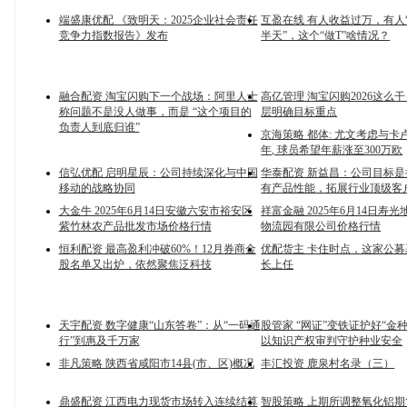
端盛康优配 《致明天：2025企业社会责任
互盈在线 有人收益过万，有人“
竞争力指数报告》发布
半天”，这个“做T”啥情况？
融合配资 淘宝闪购下一个战场：阿里人士
高亿管理 淘宝闪购2026这么
称问题不是没人做事，而是 “这个项目的
层明确目标重点
负责人到底归谁”
京海策略 都体: 尤文考虑与卡卢
年, 球员希望年薪涨至300万欧
信弘优配 启明星辰：公司持续深化与中国
华泰配资 新益昌：公司目标
移动的战略协同
有产品性能，拓展行业顶级客
大金牛 2025年6月14日安徽六安市裕安区
祥富金融 2025年6月14日寿
紫竹林农产品批发市场价格行情
物流园有限公司价格行情
恒利配资 最高盈利冲破60%！12月券商金
优配货主 卡住时点，这家公
股名单又出炉，依然聚焦泛科技
长上任
天宇配资 数字健康“山东答卷”：从“一码通
股管家 “网证”变铁证护好“金
行”到惠及千万家
以知识产权审判守护种业安全
非凡策略 陕西省咸阳市14县(市、区)概况
丰汇投资 鹿泉村名录（三）
鼎盛配资 江西电力现货市场转入连续结算
智股策略 上期所调整氧化铝